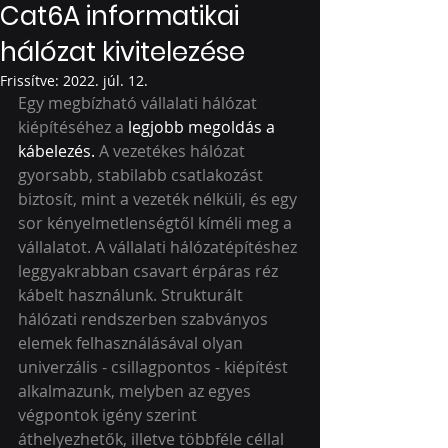
Cat6A informatikai
hálózat kivitelezése
Frissítve:
2022. júl. 12.
Egy megbízható vállalati hálózat 
kiépítéséhez a 
legjobb megoldás a 
kábelezés.
 A vezetékes hálózat 
gyorsabb, stabilabb csatlakozást 
biztosít, mint a vezeték nélküli, és egy 
sor kényelmetlenségtől kíméli meg a 
vállalatot. A vállalati hálózatépítéshez 
leggyakrabban csavart érpáras réz 
kábelt használunk. Strukturált 
hálózati rendszerben szabványos 
elemek felhasználásával olyan 
univerzális - csillagpontos - kiépítést 
alkalmazunk, melyben az egyes 
végpontok igény szerint 
áthelyezhetők, illetve többféle céllal 