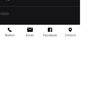
Friss bejegyzések
Az összes megtekintése
Telefon
Email
Facebook
Címünk