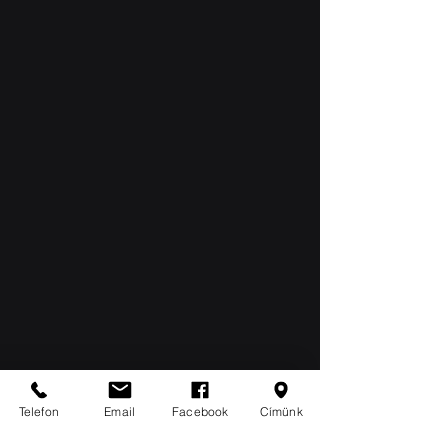
Telefon
Email
Facebook
Címünk
Az ITPlus Infokommunikációs Kft. 