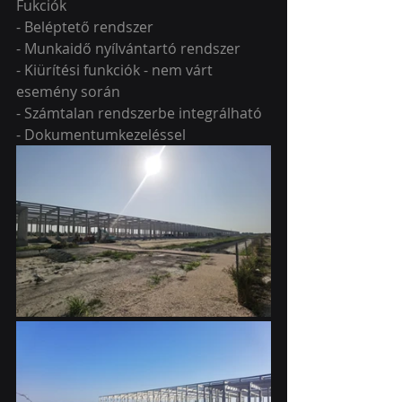
Fukciók
- Beléptető rendszer
- Munkaidő nyílvántartó rendszer
- Kiürítési funkciók - nem várt 
esemény során
- Számtalan rendszerbe integrálható
- Dokumentumkezeléssel