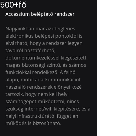
500+fő
Accessium beléptető rendszer
Napjainkban már az ideiglenes 
elektronikus belépési pontoktól is 
elvárható, hogy a rendszer legyen 
távolról hozzáférhető, 
dokumentumkezeléssel kiegészített, 
magas biztonsági szintű, és számos 
funkciókkal rendelkező. A felhő 
alapú, mobil adatkommunikációt 
használó rendszerek előnyei közé 
tartozik, hogy nem kell helyi 
számítógépet működtetni, nincs 
szükség internet/wifi kiépítésére, és a 
helyi infrastruktúrától független 
működés is biztosítható.