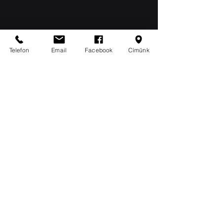
Telefon
Email
Facebook
Címünk
Friss bejegyzések
Az összes megtekintése