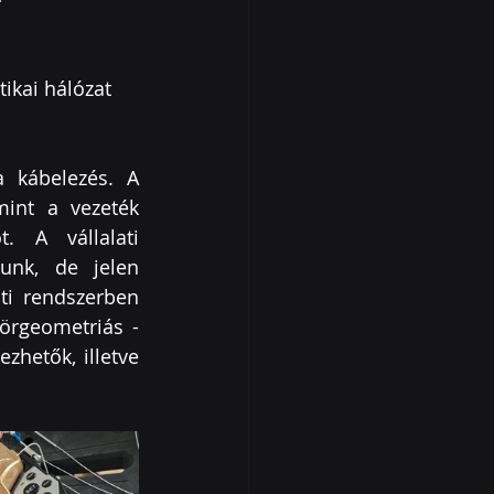
ikai hálózat 
 kábelezés.
 A 
mint a vezeték 
 A vállalati 
unk, de jelen 
ti rendszerben 
örgeometriás - 
hetők, illetve 