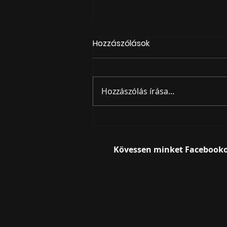
Hozzászólások
Hozzászólás írása...
BAMO - Ácsi Katódgyár -
optikai hálózat kivitelezése
- 288 végpont
Kövessen minket Facebook