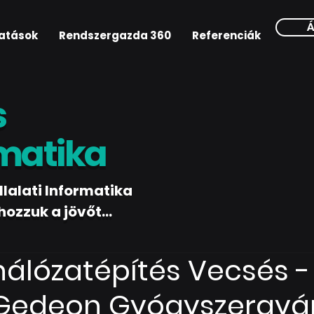
Á
tatások
Rendszergazda 360
Referenciák
s
matika
lalati Informatika
zzuk a jövőt...
hálózatépítés Vecsés -
 Gedeon Gyógyszergyá