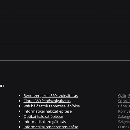
Lenovo Intelligens
KWS 
interaktív tábla
Bábo
kivitelezése - Győr
Info
on
Rendszergazda 360 szolgáltatás
Győr,
Cloud 360 felhőszolgáltatás
Sopron
Wifi hálózatok tervezése, építése
Pápa
,
Informatikai hálózat építése
Körny
Optikai hálózat építése
Zalaeg
Informatikai szolgáltatás
Szigets
Informatikai rendszer tervezése
Dunakes