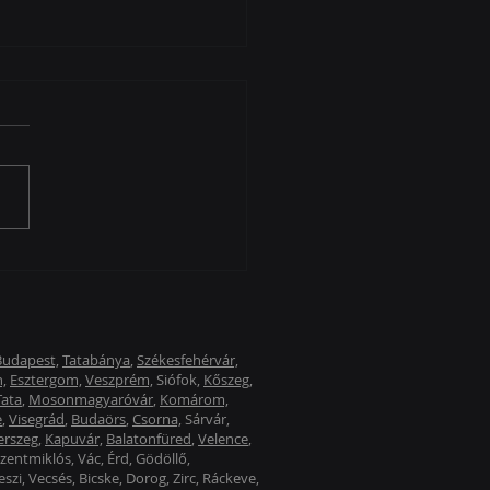
Magyarország Kft. -
lna - Cat7
rmatikai hálózatépítés
Budapest,
Tatabánya
,
Székesfehérvár,
,
Esztergom,
Veszprém,
Siófok,
Kőszeg,
Tata
,
Mosonmagyaróvár
,
Komárom,
e
,
Visegrád
,
Budaörs
,
Csorna,
Sárvár,
erszeg
,
Kapuvár,
Balatonfüred
,
Velence
,
zentmiklós, Vác, Érd, Gödöllő,
zi, Vecsés, Bicske, Dorog, Zirc, Ráckeve,