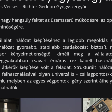
és Vecsés - Richter Gedeon Gyógyszergyár
 nagy hangsúly fektet az üzemszerű működésre, az opt
minőségére. 
lalati hálózat kiépítéséhez a 
legjobb megoldás a
hálózat gyorsabb, stabilabb csatlakozást biztosít, 
or kényelmetlenségtől kíméli meg a vállalatot.
leggyakrabban csavart érpáras réz kábelt használ
átkérők kiépítése volt a feladat. Strukturált hálóza
elhasználásával olyan univerzális - csillagpontos/k
nk, melyben az egyes végpontok igény szerint áthelyez
nálhatók.