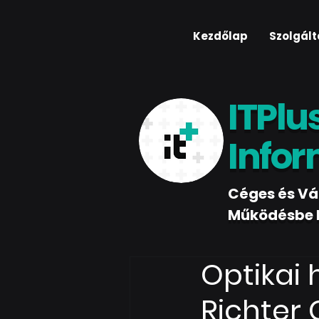
Kezdőlap
Szolgál
ITPlu
Infor
Céges és Vál
Működésbe ho
Optikai 
Richter