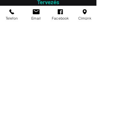
Tervezés
Kiválasztjuk az optimális kábelezési
Telefon
Email
Facebook
Címünk
rendszert, meghatározzuk a tartalék
végpontok mennyiségét és
elhelyezkedését.
Megtervezzük a várható, kezelendő
adatmennyiség méretét, hálózat
sebességét, kliens és szervergépeket.
Beüzemelés
A szükséges ellenőrzések után
próbaüzemre beindítjuk a rendszert. A
tesztelést követően kerül sor a végleges
üzembe helyezésre.
Felhasználói és céges igényeket