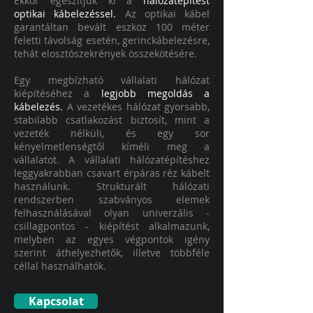
Ekkor egészítjük ki a
hálózatépítést
optikai kábelezéssel.
Az optikai kábel
garantáltan bevált eszköz 100 méter
feletti távolság esetén, gerinckábelezésre,
tehát elosztószekrények összekötésére.
Egy megbízható vállalati hálózat
kiépítéséhez a
legjobb megoldás a
kábelezés.
A vezetékes hálózat gyorsabb,
stabilabb csatlakozást biztosít, mint a
vezeték nélküli, és egy sor
kényelmetlenségtől kíméli meg a
vállalatot. A vállalati hálózatépítéshez
leggyakrabban csavart érpáras réz kábelt
használunk. Strukturált hálózati
rendszerben szabványos elemek
felhasználásával olyan univerzális -
csillagpontos - kiépítést alkalmazunk,
melyben az egyes végpontok igény
szerint áthelyezhetők, illetve többféle
céllal használhatók.
Kapcsolat