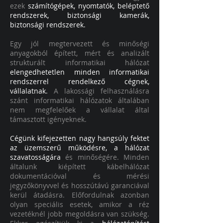
ezek
számítógépek, nyomtatók, beléptető
rendszerek, biztonsági kamerák,
biztonsági rendszerek.
Egy jól megtervezett és minőségi
anyagokból épített, mért és analizált
strukturált informatikai hálózat
elengedhetetlen minden informatikai
rendszerrel rendelkező cégnek,
vállalatnak.
A lakossági felhasználásra
szánt informatikai hálózatok általában
nem megfelelőek a vállalat által
támasztott igényeknek.
Cégünk kifejezetten nagy hangsúly fektet
az üzemszerű működésre, a hálózat
szavatosságára
és minőségére. Minden
általunk kiépített kábelhálózat
dokumentációval és mérési
jegyzőkönyvvel és hosszútávú garanciával
kerül átadásra. Előfordulnak azonban
olyan speciális esetek, amikor a réz
vezetéknél jobb megoldásra van szükség.