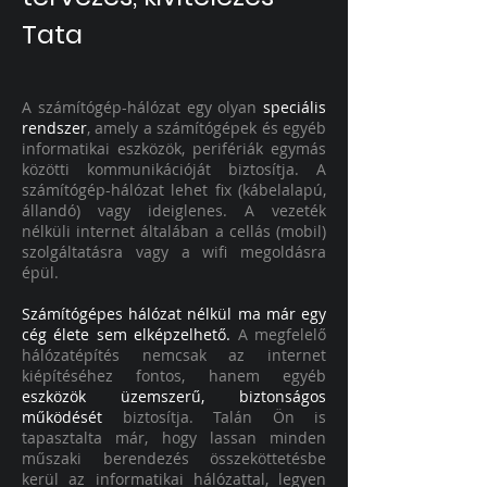
Tata
A számítógép-hálózat egy olyan
speciális
rendszer
, amely a számítógépek és egyéb
informatikai eszközök, perifériák egymás
közötti kommunikációját biztosítja. A
számítógép-hálózat lehet fix (kábelalapú,
állandó) vagy ideiglenes. A vezeték
nélküli internet általában a cellás (mobil)
szolgáltatásra vagy a wifi megoldásra
épül.
Számítógépes hálózat nélkül ma már egy
cég élete sem elképzelhető.
A megfelelő
hálózatépítés nemcsak az internet
kiépítéséhez fontos, hanem egyéb
eszközök üzemszerű, biztonságos
működését
biztosítja. Talán Ön is
tapasztalta már, hogy lassan minden
műszaki berendezés összeköttetésbe
kerül az informatikai hálózattal, legyen