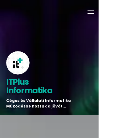
ITPlus
Informatika
Céges és Vállalati Informatika
Működésbe hozzuk a jövőt...